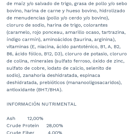
de maíz y/o salvado de trigo, grasa de pollo y/o sebo
bovino, harina de carne y hueso bovino, hidrolizado
de menudencias (pollo y/o cerdo y/o bovino),
cloruro de sodio, harina de trigo, colorantes
(caramelo, rojo ponceau, amarillo ocaso, tartrazina,
índigo carmín), aminoácidos (taurina, arginina),
vitaminas (E, niacina, ácido pantoténico, B1, A, B2,
B6, ácido fólico, B12, D3), cloruro de potasio, cloruro
de colina, minerales (sulfato ferroso, óxido de zinc,
sulfato de cobre, iodato de calcio, selenito de
sodio), zanahoria deshidratada, espinaca
deshidratada, prebióticos (mananooligosacaridos),
antioxidante (BHT/BHA).
INFORMACIÓN NUTRIMENTAL
Ash 12,00%
Crude Protein 28,00%
Crude Fiber 4,00%