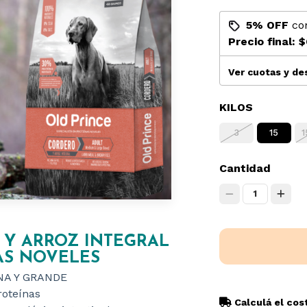
5% OFF
co
Precio final:
$
Ver cuotas y d
KILOS
3
15
1
Cantidad
1
 Y ARROZ INTEGRAL
AS NOVELES
NA Y GRANDE
oteínas
Calculá el cos