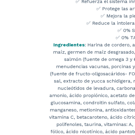
✅ Refuerza el sistema in
✅ Protege las ar
✅ Mejora la pie
✅ Reduce la intolera
✅ 0% S
✅ 0% T
Ingredientes
: Harina de cordero, a
maíz, germen de maíz desgrasado, g
salmón (fuente de omega 3 y 6
menudencias vacunas, porcinas y
(fuente de fructo-oligosacáridos- FO
sal, extracto de yucca schidigera
nucleótidos de levadura, carbona
amonio, ácido propiónico, acetato de 
glucosamina, condroitin sulfato, co
manganeso, metionina, antioxidantes
vitamina C, betacaroteno, ácido cítric
polifenoles, taurina, vitaminas: A, 
fólico, ácido nicotínico, ácido pantot