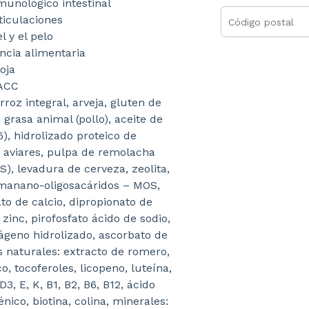
munológico intestinal
ticulaciones
l y el pelo
ncia alimentaria
oja
ACC
rroz integral, arveja, gluten de
rasa animal (pollo), aceite de
), hidrolizado proteico de
 aviares, pulpa de remolacha
S), levadura de cerveza, zeolita,
, manano-oligosacáridos – MOS,
to de calcio, dipropionato de
zinc, pirofosfato ácido de sodio,
lágeno hidrolizado, ascorbato de
 naturales: extracto de romero,
o, tocoferoles, licopeno, luteína,
D3, E, K, B1, B2, B6, B12, ácido
énico, biotina, colina, minerales: